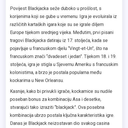
Povijest Blackjacka seže duboko u prošlost, s
korijenima koji se gube u vremenu. Igra je evoluirala iz
različitih kartaških igara koje su se igrale diljem
Europe tijekom srednjeg vijeka. Međutim, prvi pisani
tragovi Blackjacka datiraju iz 17. stoljeća, kada se
pojavljuje u francuskom djelu “Vingt-et-Un”, što na
francuskom znači “dvadeset i jedan”. Tijekom 18. i 19.
stoljeća, igra je stigla u Sjevernu Ameriku s francuskim
kolonistima, a brzo je postala popularna među
kockarima u New Orleansu.
Kasnije, kako bi privukli igrače, kockarnice su nudile
poseban bonus za kombinaciju Asa i desetke,
stvarajući tako izraziti “blackjack”. Ova posebna
kombinacija ubrzo postala ključna karakteristika igre.
Danas je Blackjack neizostavan dio svakog casina