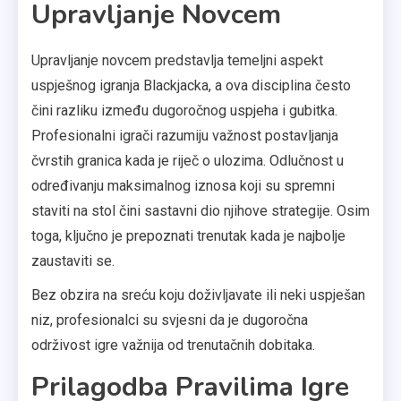
Upravljanje Novcem
Upravljanje novcem predstavlja temeljni aspekt
uspješnog igranja Blackjacka, a ova disciplina često
čini razliku između dugoročnog uspjeha i gubitka.
Profesionalni igrači razumiju važnost postavljanja
čvrstih granica kada je riječ o ulozima. Odlučnost u
određivanju maksimalnog iznosa koji su spremni
staviti na stol čini sastavni dio njihove strategije. Osim
toga, ključno je prepoznati trenutak kada je najbolje
zaustaviti se.
Bez obzira na sreću koju doživljavate ili neki uspješan
niz, profesionalci su svjesni da je dugoročna
održivost igre važnija od trenutačnih dobitaka.
Prilagodba Pravilima Igre