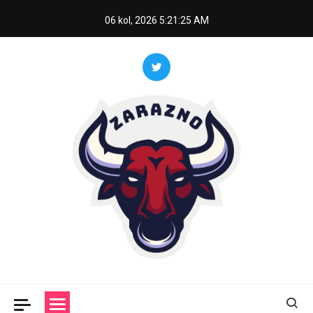
Skip
06 kol, 2026
5:21:26 AM
to
content