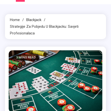
Home
Blackjack
Strategije Za Pobjedu U Blackjacku: Savjeti
Profesionalaca
3 MINS READ